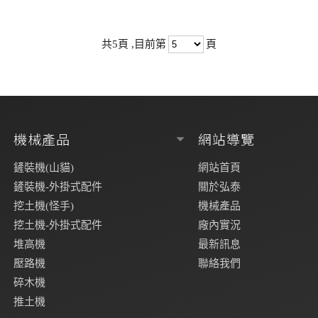
共5頁 ,目前第
頁
機械產品
網站導覽
鏟裝機(山貓)
網站首頁
鏟裝機-外掛式配件
關於弘泰
挖土機(怪手)
機械產品
挖土機-外掛式配件
廠內實況
堆高機
最新訊息
壓路機
聯絡我們
碎木機
推土機