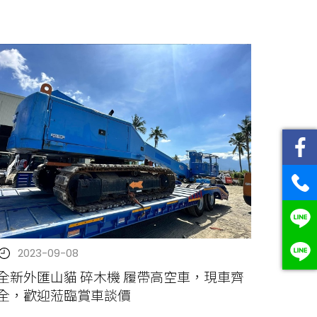
2023-09-08
全新外匯山貓 碎木機 履帶高空車，現車齊
全，歡迎蒞臨賞車談價