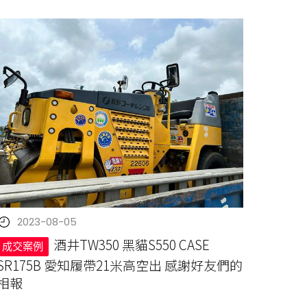
2023-08-05
酒井TW350 黑貓S550 CASE
成交案例
SR175B 愛知履帶21米高空出 感謝好友們的
相報